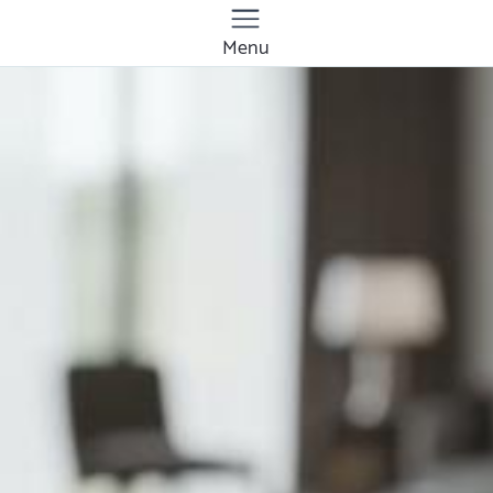
Menu
Quanto costa riparare
una porta a Novara?
Prezzi e tariffe 2026
Il costo medio per riparare una porta va da
40€ a 180€
Vuoi sapere il prezzo preciso per riparare una porta?
Ottieni preventivi gratuiti.
È completamente gratuito