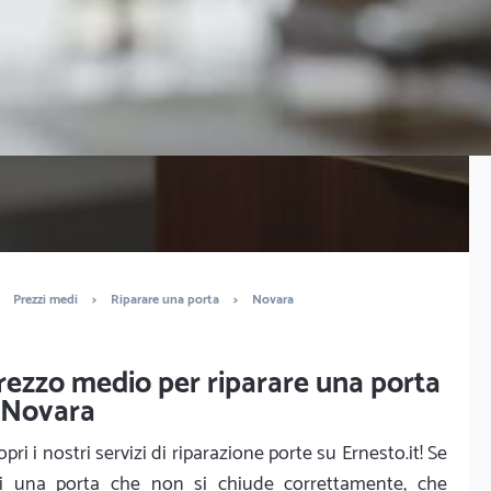
Trova serramentisti
Prezzi medi
>
Riparare una porta
>
Novara
rezzo medio per riparare una porta
 Novara
opri i nostri servizi di riparazione porte su Ernesto.it! Se
i una porta che non si chiude correttamente, che