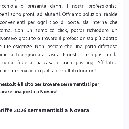
ricchiola o presenta danni, i nostri professionisti
perti sono pronti ad aiutarti. Offriamo soluzioni rapide
convenienti per ogni tipo di porta, sia interna che
terna. Con un semplice click, potrai richiedere un
eventivo gratuito e trovare il professionista più adatto
le tue esigenze. Non lasciare che una porta difettosa
vini la tua giornata; visita Ernesto.it e ripristina la
nzionalità della tua casa in pochi passaggi. Affidati a
i per un servizio di qualità e risultati duraturi!
nesto.it
è il sito per trovare serramentisti per
parare una porta a Novara!
riffe 2026 serramentisti a Novara