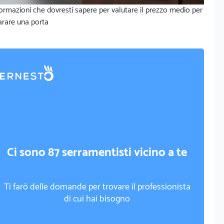
ormazioni che dovresti sapere per valutare il prezzo medio per
arare una porta
Ci sono 87 serramentisti vicino a te
Ti farò delle domande per trovare il professionista
di cui hai bisogno