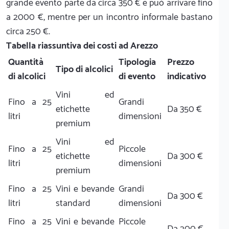
grande evento parte da circa 350 € e può arrivare fino
a 2000 €, mentre per un incontro informale bastano
circa 250 €.
Tabella riassuntiva dei costi ad Arezzo
Quantità
Tipologia
Prezzo
Tipo di alcolici
di alcolici
di evento
indicativo
Vini ed
Fino a 25
Grandi
etichette
Da 350 €
litri
dimensioni
premium
Vini ed
Fino a 25
Piccole
etichette
Da 300 €
litri
dimensioni
premium
Fino a 25
Vini e bevande
Grandi
Da 300 €
litri
standard
dimensioni
Fino a 25
Vini e bevande
Piccole
Da 200 €