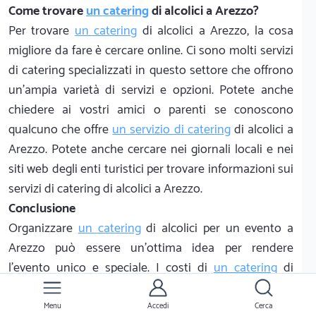
Come trovare
un catering
di alcolici a Arezzo?
Per trovare
un catering
di alcolici a Arezzo, la cosa
migliore da fare è cercare online. Ci sono molti servizi
di catering specializzati in questo settore che offrono
un'ampia varietà di servizi e opzioni. Potete anche
chiedere ai vostri amici o parenti se conoscono
qualcuno che offre
un servizio di catering
di alcolici a
Arezzo. Potete anche cercare nei giornali locali e nei
siti web degli enti turistici per trovare informazioni sui
servizi di catering di alcolici a Arezzo.
Conclusione
Organizzare
un catering
di alcolici per un evento a
Arezzo può essere un'ottima idea per rendere
l'evento unico e speciale. I costi di
un catering
di
alcolici possono variare a seconda della quantità di
alcolici da servire, della qualità degli alcolici, della
Menu
Accedi
Cerca