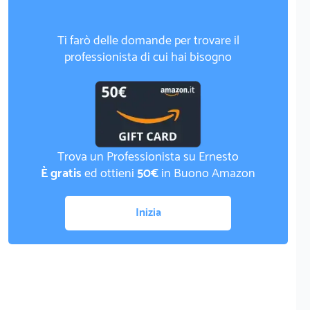
Ti farò delle domande per trovare il
professionista di cui hai bisogno
Trova un Professionista su Ernesto
È gratis
ed ottieni
50€
in Buono Amazon
Inizia