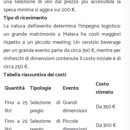
una selezione di vini dal prezzo più accessibile la
spesa minima si aggira sui 200 €.
Tipo di ricevimento
La natura dell'evento determina l'impegno logistico:
un grande matrimonio a Matera ha costi maggiori
rispetto a un piccolo meeting. Un servizio beverage
per un grande evento parte da circa 350 €, mentre per
rinfreschi di dimensioni contenute il costo iniziale è di
circa 250 €.
Tabella riassuntiva dei costi
Costo
Quantità
Tipologia
Evento
stimato
Fino a 25
Selezione di
Grandi
Da 350 €
litri
pregio
dimensioni
Fino a 25
Selezione di
Piccole
Da 300 €
litri
pregio
dimensioni