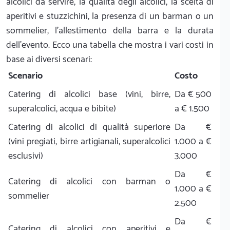
alcolici da servire, la qualità degli alcolici, la scelta di
aperitivi e stuzzichini, la presenza di un barman o un
sommelier, l'allestimento della barra e la durata
dell'evento. Ecco una tabella che mostra i vari costi in
base ai diversi scenari:
Scenario
Costo
Catering di alcolici base (vini, birre,
Da € 500
superalcolici, acqua e bibite)
a € 1.500
Catering di alcolici di qualità superiore
Da €
(vini pregiati, birre artigianali, superalcolici
1.000 a €
esclusivi)
3.000
Da €
Catering di alcolici con barman o
1.000 a €
sommelier
2.500
Da €
Catering di alcolici con aperitivi e