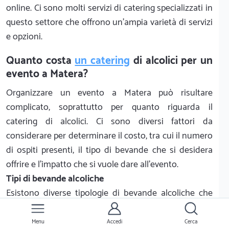
online. Ci sono molti servizi di catering specializzati in
questo settore che offrono un'ampia varietà di servizi
e opzioni.
Quanto costa
un catering
di alcolici per un
evento a Matera?
Organizzare un evento a Matera può risultare
complicato, soprattutto per quanto riguarda il
catering di alcolici. Ci sono diversi fattori da
considerare per determinare il costo, tra cui il numero
di ospiti presenti, il tipo di bevande che si desidera
offrire e l'impatto che si vuole dare all'evento.
Tipi di bevande alcoliche
Esistono diverse tipologie di bevande alcoliche che
possono essere offerte durante un evento. Tra queste
troviamo: birra, vino, superalcolici, liquori, cocktail e
Menu
Accedi
Cerca