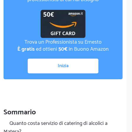
Trova un Professionista su Ernesto
È gratis
ed ottieni
50€
in Buono Amazon
Inizia
Sommario
Quanto costa servizio di catering di alcolici a
Matera?