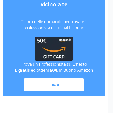
vicino a te
Ti farò delle domande per trovare il
professionista di cui hai bisogno
Trova un Professionista su Ernesto
È gratis
ed ottieni
50€
in Buono Amazon
Inizia