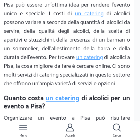
Pisa può essere un'ottima idea per rendere l'evento
unico e speciale. I costi di
un catering
di alcolici
possono variare a seconda della quantità di alcolici da
servire, della qualità degli alcolici, della scelta di
aperitivi e stuzzichini, della presenza di un barman o
un sommelier, dell'allestimento della barra e della
durata dell'evento. Per trovare
un catering
di alcolici a
Pisa, la cosa migliore da fare è cercare online. Ci sono
molti servizi di catering specializzati in questo settore
che offrono un'ampia varietà di servizi e opzioni.
Quanto costa
un catering
di alcolici per un
evento a Pisa?
Organizzare un evento a Pisa può risultare
complicato, soprattutto per quanto riguarda il
catering di alcolici. Ci sono diversi fattori da
Menu
Accedi
Cerca