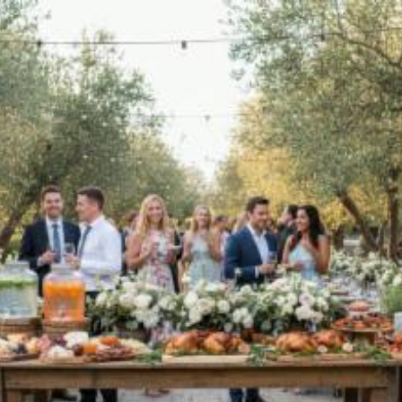
Quanto costa servizio
di catering di alcolici
a Roma? Prezzi e
tariffe 2026
Il costo medio per servizio di catering di alcolici
va da
200€ a 2000€
Vuoi sapere il prezzo preciso per servizio di catering di alcolici?
Ottieni preventivi gratuiti.