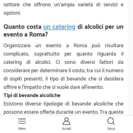
settore che offrono un'ampia varietà di servizi e
opzioni.
Quanto costa
un catering
di alcolici per un
evento a Roma?
Organizzare un evento a Roma può risultare
complicato, soprattutto per quanto riguarda il
catering di alcolici. Ci sono diversi fattori da
considerare per determinare il costo, tra cui il numero
di ospiti presenti, il tipo di bevande che si desidera
offrire e l'impatto che si vuole dare all'evento.
Tipi di bevande alcoliche
Esistono diverse tipologie di bevande alcoliche che
possono essere offerte durante un evento. Tra queste
troviamo: birra, vino, superalcolici, liquori, cocktail e
bevande analcoliche. Ogni tipologia di bevanda può
Menu
Accedi
Cerca