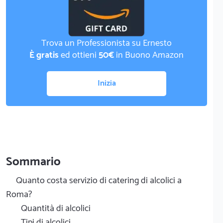
Trova un Professionista su Ernesto
È gratis
ed ottieni
50€
in Buono Amazon
Inizia
Sommario
Quanto costa servizio di catering di alcolici a
Roma?
Quantità di alcolici
Tipi di alcolici