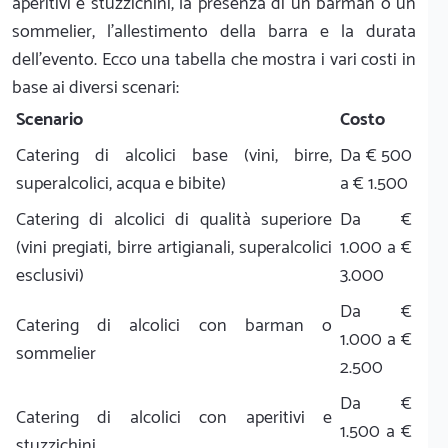
aperitivi e stuzzichini, la presenza di un barman o un
sommelier, l'allestimento della barra e la durata
dell'evento. Ecco una tabella che mostra i vari costi in
base ai diversi scenari:
Scenario
Costo
Catering di alcolici base (vini, birre,
Da € 500
superalcolici, acqua e bibite)
a € 1.500
Catering di alcolici di qualità superiore
Da €
(vini pregiati, birre artigianali, superalcolici
1.000 a €
esclusivi)
3.000
Da €
Catering di alcolici con barman o
1.000 a €
sommelier
2.500
Da €
Catering di alcolici con aperitivi e
1.500 a €
stuzzichini