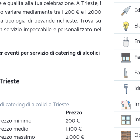
 e qualità alla tua celebrazione. A Trieste, i
Ed
ono variare mediamente tra i 200 € e i 2000
a tipologia di bevande richieste. Trova su
El
 un servizio impeccabile e personalizzato nel
En
r eventi per servizio di catering di alcolici
Fa
F
Trieste
Id
Im
di catering di alcolici a Trieste
Prezzo
In
- prezzo minimo
200 €
 prezzo medio
1.100 €
Op
- prezzo massimo
2.000 €