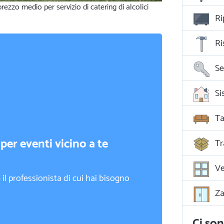
rezzo medio per servizio di catering di alcolici
Ri
Ri
Se
Ta
per eventi vicino a te
Tr
Ve
il professionista di cui hai bisogno
Za
Ci son