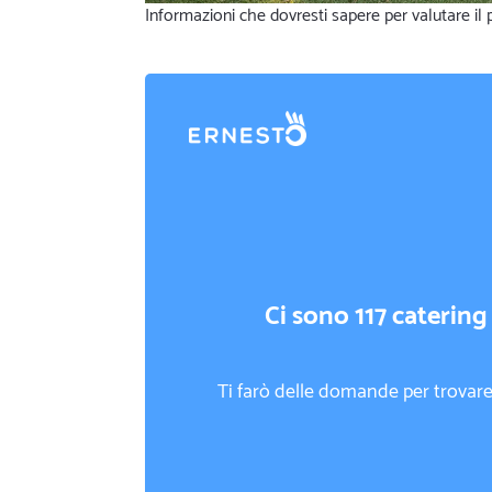
Informazioni che dovresti sapere per valutare il p
Ci sono 117 catering 
Ti farò delle domande per trovare 