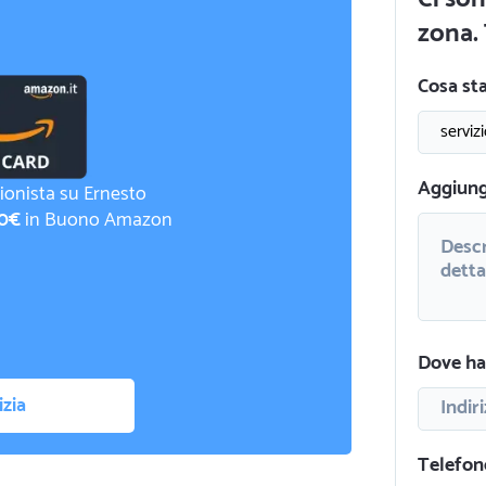
zona. 
Cosa st
Aggiungi
ionista su Ernesto
0€
in Buono Amazon
Dove hai
izia
Telefon