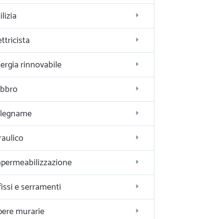
ilizia
ettricista
ergia rinnovabile
bbro
alegname
raulico
permeabilizzazione
fissi e serramenti
ere murarie