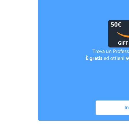
Trova un Profess
È gratis
ed ottieni
5
In