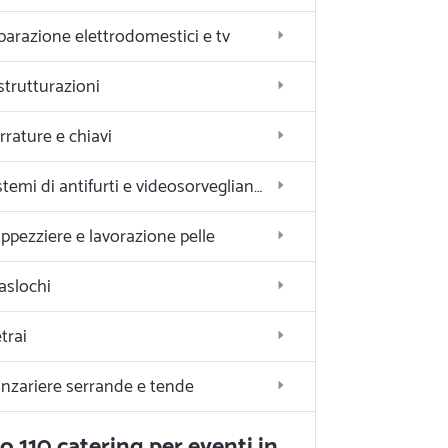
parazione elettrodomestici e tv
strutturazioni
rrature e chiavi
Sistemi di antifurti e videosorveglianza
ppezziere e lavorazione pelle
aslochi
trai
nzariere serrande e tende
o 110 catering per eventi in