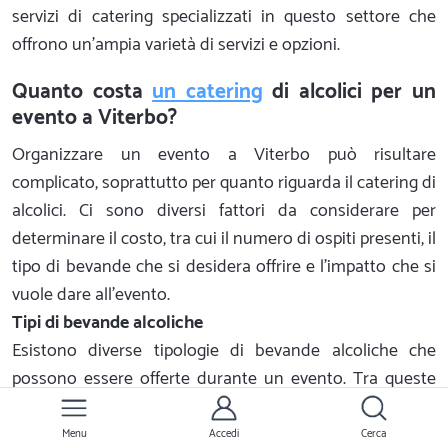
servizi di catering specializzati in questo settore che
offrono un'ampia varietà di servizi e opzioni.
Quanto costa
un catering
di alcolici per un
evento a Viterbo?
Organizzare un evento a Viterbo può risultare
complicato, soprattutto per quanto riguarda il catering di
alcolici. Ci sono diversi fattori da considerare per
determinare il costo, tra cui il numero di ospiti presenti, il
tipo di bevande che si desidera offrire e l'impatto che si
vuole dare all'evento.
Tipi di bevande alcoliche
Esistono diverse tipologie di bevande alcoliche che
possono essere offerte durante un evento. Tra queste
troviamo: birra, vino, superalcolici, liquori, cocktail e
bevande analcoliche. Ogni tipologia di bevanda può
Menu
Accedi
Cerca