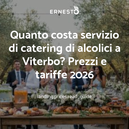
Quanto costa servizio
di catering di alcolici a
Viterbo? Prezzi e
tariffe 2026
landing.prices.read_guide