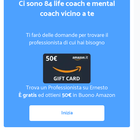
Ci sono 84 life coach e mental
coach vicino a te
Ti farò delle domande per trovare il
professionista di cui hai bisogno
Trova un Professionista su Ernesto
È gratis
ed ottieni
50€
in Buono Amazon
Inizia