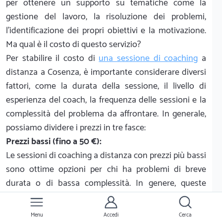
per ottenere un supporto su tematiche come la
gestione del lavoro, la risoluzione dei problemi,
l'identificazione dei propri obiettivi e la motivazione.
Ma qual è il costo di questo servizio?
Per stabilire il costo di
una sessione di coaching
a
distanza a Cosenza, è importante considerare diversi
fattori, come la durata della sessione, il livello di
esperienza del coach, la frequenza delle sessioni e la
complessità del problema da affrontare. In generale,
possiamo dividere i prezzi in tre fasce:
Prezzi bassi (fino a 50 €):
Le sessioni di coaching a distanza con prezzi più bassi
sono ottime opzioni per chi ha problemi di breve
durata o di bassa complessità. In genere, queste
sessioni hanno una durata di un'ora e offrono un
servizio di base senza molte personalizzazioni. In
Menu
Accedi
Cerca