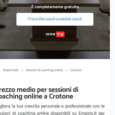
È completamente gratuito
Trova life coach e mental coach
Prezzi medi
>
Sessioni di coaching online
>
Crotone
rezzo medio per sessioni di
oaching online a Crotone
gliora la tua crescita personale e professionale con le
ssioni di coaching online disponibili su Ernesto.it per