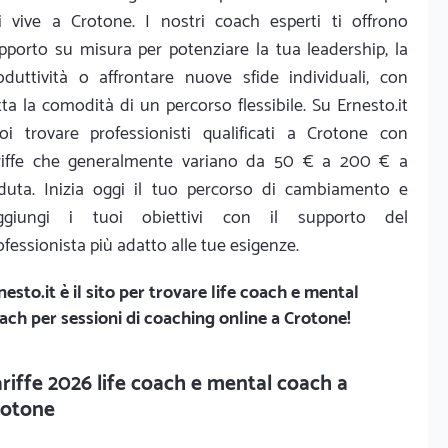
i vive a Crotone. I nostri coach esperti ti offrono
pporto su misura per potenziare la tua leadership, la
oduttività o affrontare nuove sfide individuali, con
tta la comodità di un percorso flessibile. Su Ernesto.it
oi trovare professionisti qualificati a Crotone con
riffe che generalmente variano da 50 € a 200 € a
duta. Inizia oggi il tuo percorso di cambiamento e
ggiungi i tuoi obiettivi con il supporto del
ofessionista più adatto alle tue esigenze.
nesto.it
è il sito per trovare life coach e mental
ach per sessioni di coaching online a Crotone!
riffe 2026 life coach e mental coach a
rotone