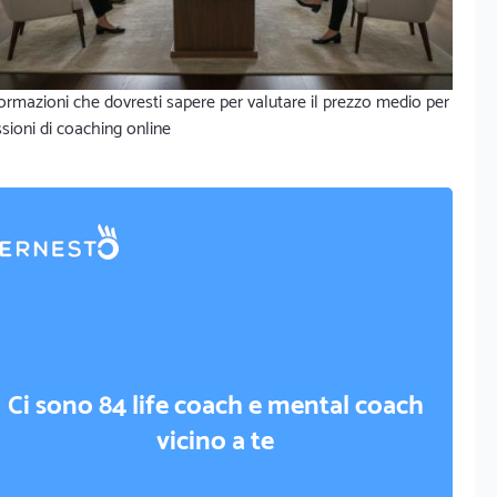
ormazioni che dovresti sapere per valutare il prezzo medio per
sioni di coaching online
Ci sono 84 life coach e mental coach
vicino a te