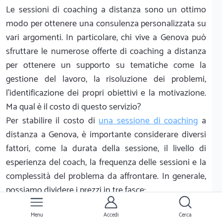
Le sessioni di coaching a distanza sono un ottimo
modo per ottenere una consulenza personalizzata su
vari argomenti. In particolare, chi vive a Genova può
sfruttare le numerose offerte di coaching a distanza
per ottenere un supporto su tematiche come la
gestione del lavoro, la risoluzione dei problemi,
l'identificazione dei propri obiettivi e la motivazione.
Ma qual è il costo di questo servizio?
Per stabilire il costo di
una sessione di coaching
a
distanza a Genova, è importante considerare diversi
fattori, come la durata della sessione, il livello di
esperienza del coach, la frequenza delle sessioni e la
complessità del problema da affrontare. In generale,
possiamo dividere i prezzi in tre fasce:
Prezzi bassi (fino a 50 €):
Menu
Accedi
Cerca
Le sessioni di coaching a distanza con prezzi più bassi