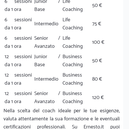
6 sessioni
Junior /
Life
50 €
da 1 ora
Base
Coaching
6 sessioni
Life
Intermedio
75 €
da 1 ora
Coaching
6 sessioni
Senior /
Life
100 €
da 1 ora
Avanzato
Coaching
12 sessioni
Junior /
Business
50 €
da 1 ora
Base
Coaching
12 sessioni
Business
Intermedio
80 €
da 1 ora
Coaching
12 sessioni
Senior /
Business
120 €
da 1 ora
Avanzato
Coaching
Nella scelta del coach ideale per le tue esigenze,
valuta attentamente la sua formazione e le eventuali
certificazioni professionali. Su Ernesto.it puoi