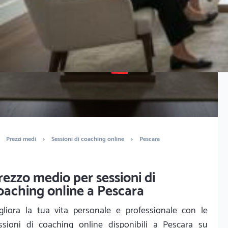
È completamente gratuito
Trova life coach e mental coach
Prezzi medi
>
Sessioni di coaching online
>
Pescara
rezzo medio per sessioni di
oaching online a Pescara
gliora la tua vita personale e professionale con le
ssioni di coaching online disponibili a Pescara su