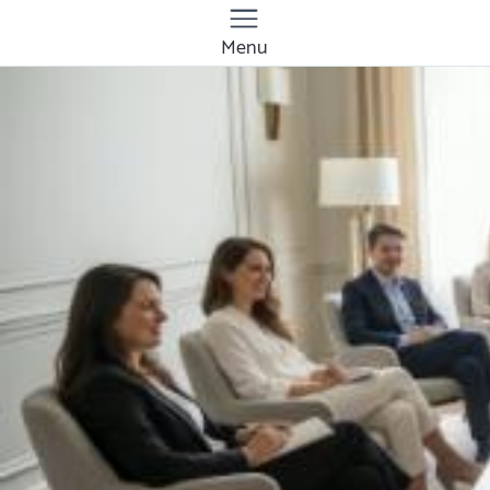
Menu
Quanto costa sessioni
di coaching online a
Pescara? Prezzi e
tariffe 2026
Il costo medio per sessioni di coaching online
va da
50€ a 200€
Vuoi sapere il prezzo preciso per sessioni di
coaching online? Ottieni preventivi gratuiti.