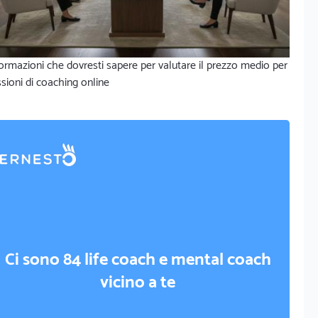
ormazioni che dovresti sapere per valutare il prezzo medio per
sioni di coaching online
Ci sono 84 life coach e mental coach
vicino a te