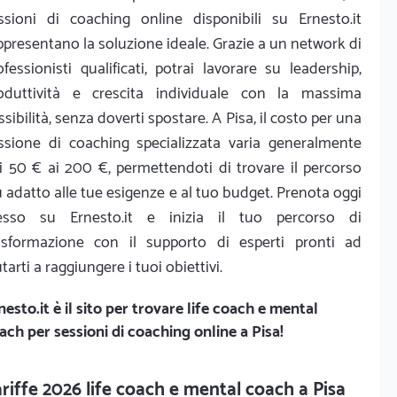
ssioni di coaching online disponibili su Ernesto.it
ppresentano la soluzione ideale. Grazie a un network di
ofessionisti qualificati, potrai lavorare su leadership,
oduttività e crescita individuale con la massima
essibilità, senza doverti spostare. A Pisa, il costo per una
ssione di coaching specializzata varia generalmente
i 50 € ai 200 €, permettendoti di trovare il percorso
ù adatto alle tue esigenze e al tuo budget. Prenota oggi
esso su Ernesto.it e inizia il tuo percorso di
asformazione con il supporto di esperti pronti ad
utarti a raggiungere i tuoi obiettivi.
nesto.it
è il sito per trovare life coach e mental
ach per sessioni di coaching online a Pisa!
riffe 2026 life coach e mental coach a Pisa