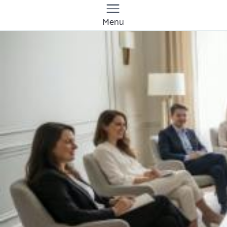
Menu
Quanto costa sessioni
di coaching online a
Pisa? Prezzi e tariffe
2026
Il costo medio per sessioni di coaching online
va da
50€ a 200€
Vuoi sapere il prezzo preciso per sessioni di
coaching online? Ottieni preventivi gratuiti.