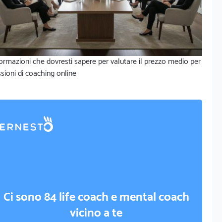
ormazioni che dovresti sapere per valutare il prezzo medio per
sioni di coaching online
Ci sono 84 life coach e mental coach
vicino a te