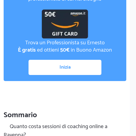
Trova un Professionista su Ernesto
È gratis
ed ottieni
50€
in Buono Amazon
Inizia
Sommario
Quanto costa sessioni di coaching online a
Ravenna?