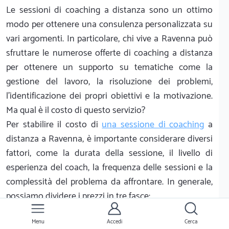
Le sessioni di coaching a distanza sono un ottimo
modo per ottenere una consulenza personalizzata su
vari argomenti. In particolare, chi vive a Ravenna può
sfruttare le numerose offerte di coaching a distanza
per ottenere un supporto su tematiche come la
gestione del lavoro, la risoluzione dei problemi,
l'identificazione dei propri obiettivi e la motivazione.
Ma qual è il costo di questo servizio?
Per stabilire il costo di
una sessione di coaching
a
distanza a Ravenna, è importante considerare diversi
fattori, come la durata della sessione, il livello di
esperienza del coach, la frequenza delle sessioni e la
complessità del problema da affrontare. In generale,
possiamo dividere i prezzi in tre fasce:
Prezzi bassi (fino a 50 €):
Menu
Accedi
Cerca
Le sessioni di coaching a distanza con prezzi più bassi