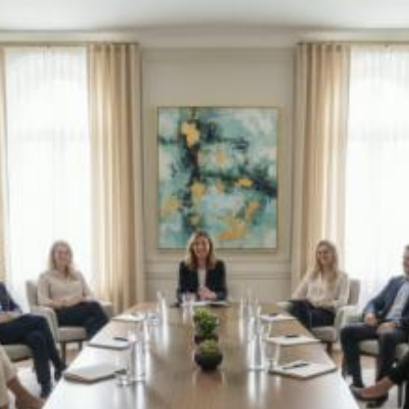
Quanto costa sessioni
di coaching online a
Ravenna? Prezzi e
tariffe 2026
Il costo medio per sessioni di coaching online
va da
50€ a 200€
Vuoi sapere il prezzo preciso per sessioni di coaching online?
Ottieni preventivi gratuiti.