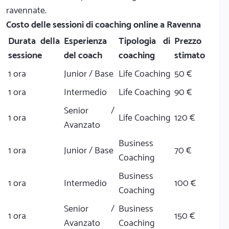
ravennate.
Costo delle sessioni di coaching online a Ravenna
Durata della
Esperienza
Tipologia di
Prezzo
sessione
del coach
coaching
stimato
1 ora
Junior / Base
Life Coaching
50 €
1 ora
Intermedio
Life Coaching
90 €
Senior /
1 ora
Life Coaching
120 €
Avanzato
Business
1 ora
Junior / Base
70 €
Coaching
Business
1 ora
Intermedio
100 €
Coaching
Senior /
Business
1 ora
150 €
Avanzato
Coaching