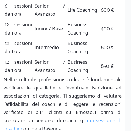
6 sessioni
Senior /
Life Coaching
600 €
da 1 ora
Avanzato
12 sessioni
Business
Junior / Base
400 €
da 1 ora
Coaching
12 sessioni
Business
Intermedio
600 €
da 1 ora
Coaching
12 sessioni
Senior /
Business
850 €
da 1 ora
Avanzato
Coaching
Nella scelta del professionista ideale, è fondamentale
verificare le qualifiche e l'eventuale iscrizione ad
associazioni di categoria. Ti suggeriamo di valutare
l'affidabilità del coach e di leggere le recensioni
verificate di altri clienti su Ernesto.it prima di
prenotare un percorso di coaching
una sessione di
coaching
online a Ravenna.