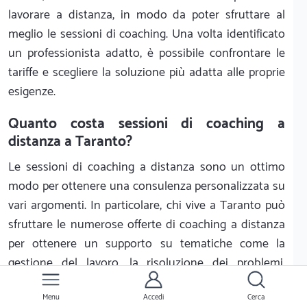
lavorare a distanza, in modo da poter sfruttare al
meglio le sessioni di coaching. Una volta identificato
un professionista adatto, è possibile confrontare le
tariffe e scegliere la soluzione più adatta alle proprie
esigenze.
Quanto costa sessioni di coaching a
distanza a Taranto?
Le sessioni di coaching a distanza sono un ottimo
modo per ottenere una consulenza personalizzata su
vari argomenti. In particolare, chi vive a Taranto può
sfruttare le numerose offerte di coaching a distanza
per ottenere un supporto su tematiche come la
gestione del lavoro, la risoluzione dei problemi,
l'identificazione dei propri obiettivi e la motivazione.
Menu
Accedi
Cerca
Ma qual è il costo di questo servizio?