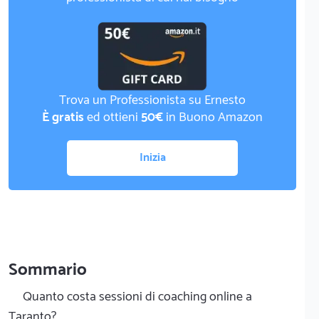
Trova un Professionista su Ernesto
È gratis
ed ottieni
50€
in Buono Amazon
Inizia
Sommario
Quanto costa sessioni di coaching online a
Taranto?