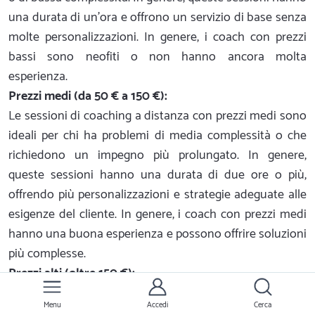
una durata di un'ora e offrono un servizio di base senza
molte personalizzazioni. In genere, i coach con prezzi
bassi sono neofiti o non hanno ancora molta
esperienza.
Prezzi medi (da 50 € a 150 €):
Le sessioni di coaching a distanza con prezzi medi sono
ideali per chi ha problemi di media complessità o che
richiedono un impegno più prolungato. In genere,
queste sessioni hanno una durata di due ore o più,
offrendo più personalizzazioni e strategie adeguate alle
esigenze del cliente. In genere, i coach con prezzi medi
hanno una buona esperienza e possono offrire soluzioni
più complesse.
Prezzi alti (oltre 150 €):
Le sessioni di coaching a distanza con prezzi più alti
Menu
Accedi
Cerca
sono ideali per chi ha problemi di lunga durata o di