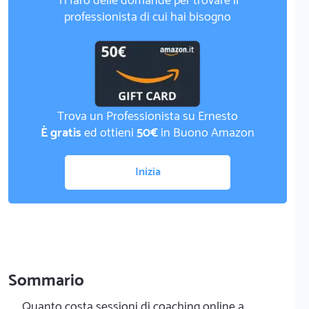
Ti farò delle domande per trovare il
professionista di cui hai bisogno
Trova un Professionista su Ernesto
È gratis
ed ottieni
50€
in Buono Amazon
Inizia
Sommario
Quanto costa sessioni di coaching online a