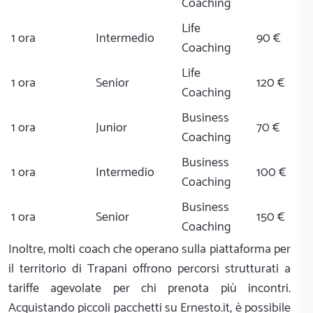
Coaching
Life
1 ora
Intermedio
90 €
Coaching
Life
1 ora
Senior
120 €
Coaching
Business
1 ora
Junior
70 €
Coaching
Business
1 ora
Intermedio
100 €
Coaching
Business
1 ora
Senior
150 €
Coaching
Inoltre, molti coach che operano sulla piattaforma per
il territorio di Trapani offrono percorsi strutturati a
tariffe agevolate per chi prenota più incontri.
Acquistando piccoli pacchetti su Ernesto.it, è possibile