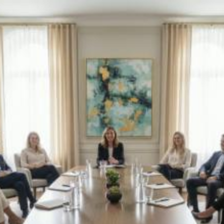
Quanto costa sessioni
di coaching online a
Trapani? Prezzi e
tariffe 2026
Il costo medio per sessioni di coaching online
va da
50€ a 200€
Vuoi sapere il prezzo preciso per sessioni di coaching online?
Ottieni preventivi gratuiti.