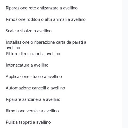
Riparazione rete antizanzare a avellino
Rimozione roditori o altri animali a avellino
Scale a sbalzo a avellino
Installazione o riparazione carta da parati a
avellino
Pittore di recinzioni a avellino
Intonacatura a avellino
Applicazione stucco a avellino
Automazione cancelli a avellino
Riparare zanzariera a avellino
Rimozione vernice a avellino
Pulizia tappeti a avellino