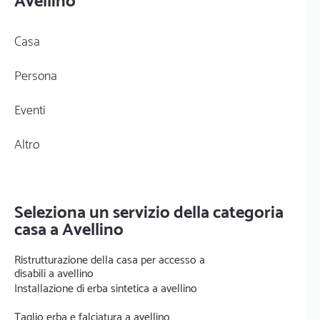
Avellino
Casa
Persona
Eventi
Altro
Seleziona un servizio della categoria
casa a Avellino
Ristrutturazione della casa per accesso a
disabili a avellino
Installazione di erba sintetica a avellino
Taglio erba e falciatura a avellino