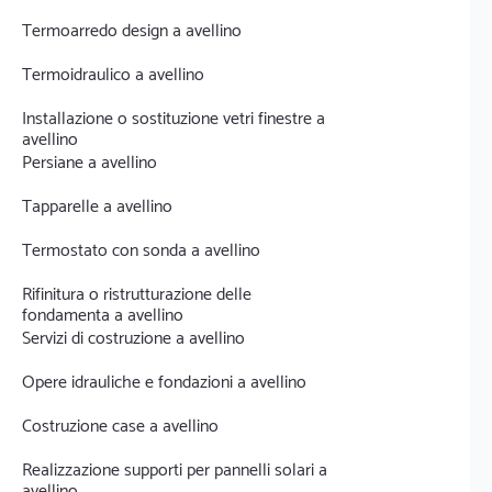
Termoarredo design a avellino
Termoidraulico a avellino
Installazione o sostituzione vetri finestre a
avellino
Persiane a avellino
Tapparelle a avellino
Termostato con sonda a avellino
Rifinitura o ristrutturazione delle
fondamenta a avellino
Servizi di costruzione a avellino
Opere idrauliche e fondazioni a avellino
Costruzione case a avellino
Realizzazione supporti per pannelli solari a
avellino