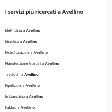
I servizi più ricercati a Avellino
Elettricista a
Avellino
Idraulico a
Avellino
Ristrutturazioni a
Avellino
Manutenzione Giardini a
Avellino
Traslochi a
Avellino
Ripetizioni a
Avellino
Imbianchino a
Avellino
Fabbro a
Avellino