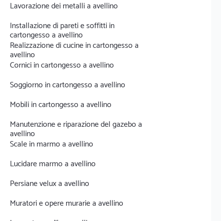
Lavorazione dei metalli a avellino
Installazione di pareti e soffitti in
cartongesso a avellino
Realizzazione di cucine in cartongesso a
avellino
Cornici in cartongesso a avellino
Soggiorno in cartongesso a avellino
Mobili in cartongesso a avellino
Manutenzione e riparazione del gazebo a
avellino
Scale in marmo a avellino
Lucidare marmo a avellino
Persiane velux a avellino
Muratori e opere murarie a avellino