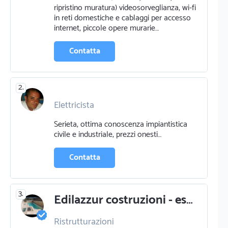
ripristino muratura) videosorveglianza, wi-fi
in reti domestiche e cablaggi per accesso
internet, piccole opere murarie…
Contatta
2.
Elettricista
Riparazione elettrodomestici e tv
Serieta, ottima conoscenza impiantistica
Sistemi di antifurti e
civile e industriale, prezzi onesti…
videosorveglianza
Contatta
3.
Edilazzur costruzioni - esperti in ristrutturazioni a cagliari
Ristrutturazioni