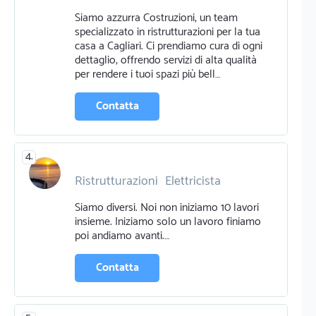
Cemento e calcestruzzo
Siamo azzurra Costruzioni, un team
Opere murarie
Piscine
Edilizia
specializzato in ristrutturazioni per la tua
casa a Cagliari. Ci prendiamo cura di ogni
dettaglio, offrendo servizi di alta qualità
per rendere i tuoi spazi più bell…
Contatta
4.
Ristrutturazioni
Elettricista
Cemento e calcestruzzo
Siamo diversi. Noi non iniziamo 10 lavori
Pittura pareti
Opere murarie
insieme. Iniziamo solo un lavoro finiamo
Idraulico
Edilizia
Piastrellista
poi andiamo avanti.…
Contatta