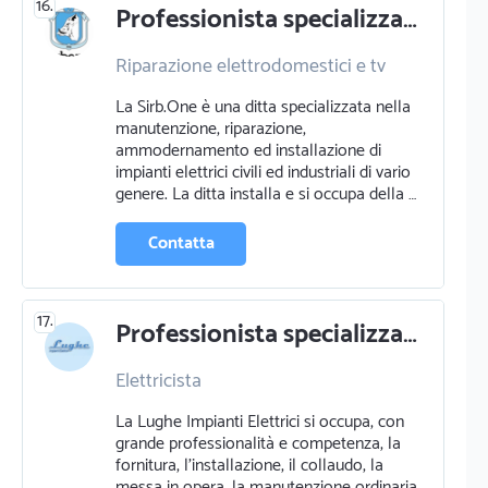
16.
Professionista specializzato in riparazione elettrodomestici e tv a assemini
Riparazione elettrodomestici e tv
Energia rinnovabile
La Sirb.One è una ditta specializzata nella
Sistemi di antifurti e
manutenzione, riparazione,
videosorveglianza
ammodernamento ed installazione di
Ascensori e montacarichi
impianti elettrici civili ed industriali di vario
Certificazioni energetiche
genere. La ditta installa e si occupa della …
Contatta
17.
Professionista specializzato in elettricista a cagliari
Elettricista
La Lughe Impianti Elettrici si occupa, con
grande professionalità e competenza, la
fornitura, l’installazione, il collaudo, la
messa in opera, la manutenzione ordinaria