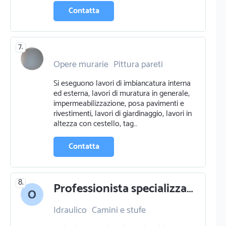
Contatta
7.
Opere murarie
Pittura pareti
Edilizia
Impermeabilizzazione
Si eseguono lavori di imbiancatura interna
Piastrellista
ed esterna, lavori di muratura in generale,
impermeabilizzazione, posa pavimenti e
rivestimenti, lavori di giardinaggio, lavori in
altezza con cestello, tag…
Contatta
8.
Professionista specializzato in ristrutturazioni a muravera cagliari
Idraulico
Camini e stufe