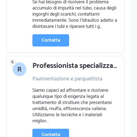
Se hai bisogno di risolvere il problema
accumulo di impurità nel tubo, causa degli
ingorghi degli scarichi, contattami
immediatamente. Sono l'idraulico adatto a
disintasare i tubi e riparare tutti i g…
Contatta
9.
Professionista specializzato in pavimentazione e parquettista a castelfiorentino firenze
Pavimentazione e parquettista
Progettazione e pratiche edilizie
Siamo capaci ad affrontare e risolvere
Camini e stufe
Vetrai
qualunque tipo di esigenza legata al
trattamento di strutture che presentano
umidità, muffa, efflorescenza saliena.
Utilizziamo le tecniche e i materiali
miglior…
Contatta