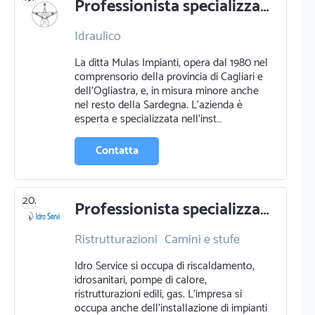
Professionista specializzato in idraulico a san vito
Idraulico
La ditta Mulas Impianti, opera dal 1980 nel
comprensorio della provincia di Cagliari e
dell’Ogliastra, e, in misura minore anche
nel resto della Sardegna. L’azienda è
esperta e specializzata nell’inst…
Contatta
20.
Professionista specializzato in ristrutturazioni a cagliari
Ristrutturazioni
Camini e stufe
Pavimentazione e parquettista
Idro Service si occupa di riscaldamento,
Impermeabilizzazione
idrosanitari, pompe di calore,
ristrutturazioni edili, gas. L'impresa si
occupa anche dell'installazione di impianti