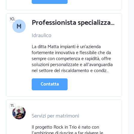
10.
Professionista specializzato in idraulico a quartu sant'elena
Idraulico
La ditta Matta impianti è un’azienda
fortemente innovativa e flessibile che da
sempre con competenza e rapidità, offre
soluzioni personalizzate e all’avanguardia
nel settore del riscaldamento e condiz…
Contatta
11.
Servizi per matrimoni
Banda o gruppo musicale
Il progetto Rock in Trio è nato con
Organizzazione eventi e feste
Dj
l'ambizione di riuscire a far rivivere le