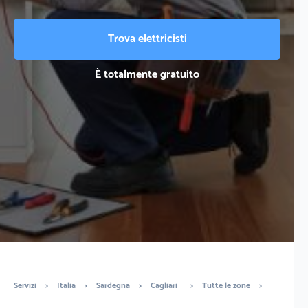
Trova elettricisti
È totalmente gratuito
Servizi
>
Italia
>
Sardegna
>
Cagliari
>
Tutte le zone
>