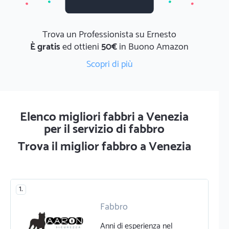
Trova un Professionista su Ernesto
È gratis
ed ottieni
50€
in Buono Amazon
Scopri di più
Elenco migliori fabbri a Venezia
per il servizio di fabbro
Trova il miglior fabbro a Venezia
1.
Fabbro
Infissi e serramenti
Anni di esperienza nel
Serrature e chiavi