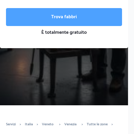
Trova fabbri
È totalmente gratuito
Servizi
>
Italia
>
Veneto
>
Venezia
>
Tutte le zone
>