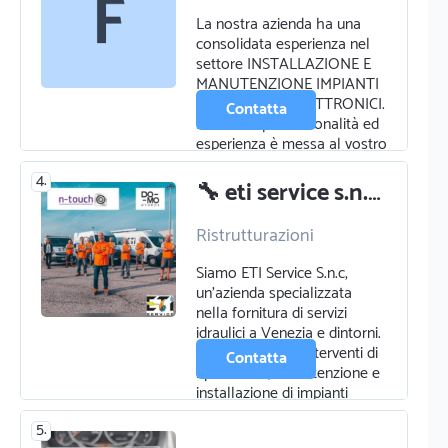
videosorveglianza
La nostra azienda ha una
Domotica
consolidata esperienza nel
Certificazioni
settore INSTALLAZIONE E
energetiche
MANUTENZIONE IMPIANTI
Elettricista
ELETTRICI ED ELETTRONICI.
Contatta
La nostra professionalità ed
esperienza è messa al vostro
servizio per cerca…
4.
🔧 eti service s.n.c - specialisti idraulici a venezia 🔧
Ristrutturazioni
Falegname
Elettricista
Siamo ETI Service S.n.c,
Domotica
un'azienda specializzata
Opere murarie
nella fornitura di servizi
Idraulico
idraulici a Venezia e dintorni.
Certificazioni
Ci occupiamo di interventi di
energetiche
Contatta
riparazione, manutenzione e
Zanzariere serrande e
installazione di impianti
tende
idraul…
5.