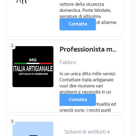
settore della sicurezza
Sistemi di antifurti e
domestica. Porte blindate,
videosorveglianza
serrature di altissima
sicurezza, impianti di allarme.
Contatta
…
2.
Professionista multiservizi con ampia professionalità
Fabbro
Infissi e serramenti
In un unica ditta mille servizi.
Serrature e chiavi
Contattare Italia artigianale
Zanzariere serrande e
vuol dire risolvere vari
tende
problemi e necessità in un
unico riferimento.
Contatta
professionalità puntualità ed
onestà sono. i nostri punti
forti. m…
3.
Sistemi di antifurti e