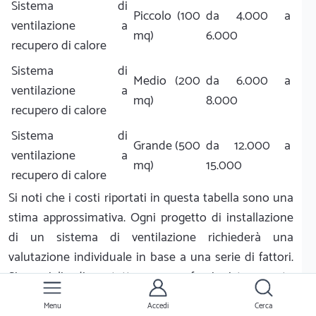
Sistema di
Piccolo (100
da 4.000 a
ventilazione a
mq)
6.000
recupero di calore
Sistema di
Medio (200
da 6.000 a
ventilazione a
mq)
8.000
recupero di calore
Sistema di
Grande (500
da 12.000 a
ventilazione a
mq)
15.000
recupero di calore
Si noti che i costi riportati in questa tabella sono una
stima approssimativa. Ogni progetto di installazione
di un sistema di ventilazione richiederà una
valutazione individuale in base a una serie di fattori.
Si consiglia di contattare un professionista esperto
per ottenere una stima accurata dei costi di
Menu
Accedi
Cerca