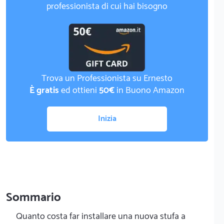
professionista di cui hai bisogno
Trova un Professionista su Ernesto
È gratis
ed ottieni
50€
in Buono Amazon
Inizia
Sommario
Quanto costa far installare una nuova stufa a