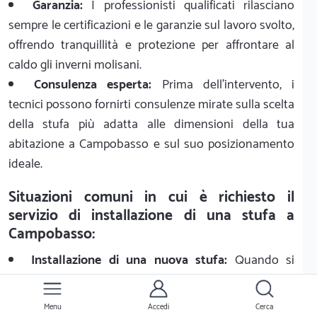
Garanzia:
I professionisti qualificati rilasciano
sempre le certificazioni e le garanzie sul lavoro svolto,
offrendo tranquillità e protezione per affrontare al
caldo gli inverni molisani.
Consulenza esperta:
Prima dell'intervento, i
tecnici possono fornirti consulenze mirate sulla scelta
della stufa più adatta alle dimensioni della tua
abitazione a Campobasso e sul suo posizionamento
ideale.
Situazioni comuni in cui è richiesto il
servizio di installazione di una stufa a
Campobasso:
Installazione di una nuova stufa:
Quando si
acquista un nuovo impianto (con preventivi medi tra
2000 € e 5000 €), è fondamentale prenotare un
Menu
Accedi
Cerca