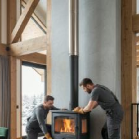
Quanto costa
installare stufa a
Campobasso? Prezzi e
tariffe 2026
Il costo medio per installare stufa va da
2000€
a 5000€
Vuoi sapere il prezzo preciso per installare stufa? Ottieni preventivi
gratuiti.