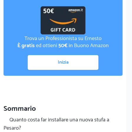
Trova un Professionista su Ernesto
È gratis
ed ottieni
50€
in Buono Amazon
Inizia
Sommario
Quanto costa far installare una nuova stufa a
Pesaro?