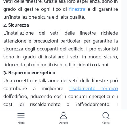
vetri delle finestre. Grazie alla loro esperienza, sono in
grado di gestire ogni tipo di
finestra
e di garantire
un'installazione sicura e di alta qualità.
2. Sicurezza
L'installazione dei vetri delle finestre richiede
attenzione e precauzioni particolari per garantire la
sicurezza degli occupanti dell'edificio. I professionisti
sono in grado di installare i vetri in modo sicuro,
riducendo al minimo il rischio di incidenti o danni.
3. Risparmio energetico
Una corretta installazione dei vetri delle finestre può
contribuire a migliorare
l'isolamento termico
dell'edificio, riducendo così i consumi energetici e i
costi di riscaldamento o raffreddamento. I
professionisti possono consigliare soluzioni efficienti
dal punto di vista energetico e installarle
Menu
Accedi
Cerca