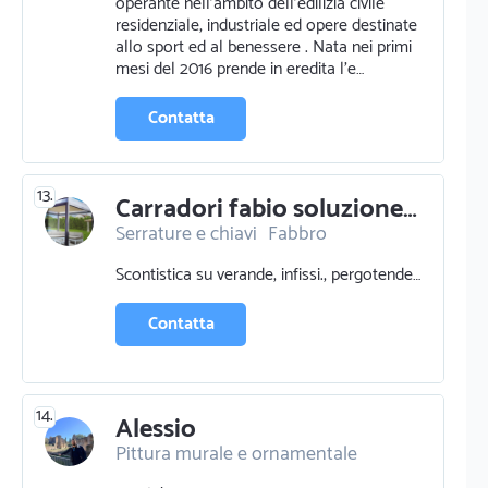
operante nell’ambito dell’edilizia civile
residenziale, industriale ed opere destinate
allo sport ed al benessere . Nata nei primi
mesi del 2016 prende in eredita l’e…
Contatta
13.
Carradori fabio soluzioneperlacasa
Serrature e chiavi
Fabbro
Zanzariere serrande e tende
Scontistica su verande, infissi., pergotende…
Contatta
14.
Alessio
Pittura murale e ornamentale
Pittura pareti
Ristrutturazioni