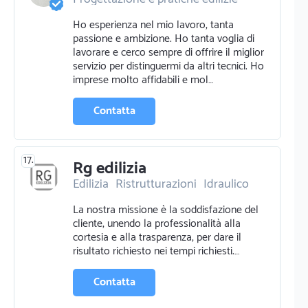
Ristrutturazioni
Edilizia
Ho esperienza nel mio lavoro, tanta
Certificazioni energetiche
passione e ambizione. Ho tanta voglia di
Arredamenti
lavorare e cerco sempre di offrire il miglior
servizio per distinguermi da altri tecnici. Ho
imprese molto affidabili e mol…
Contatta
17.
Rg edilizia
Edilizia
Ristrutturazioni
Idraulico
Pittura pareti
Energia rinnovabile
La nostra missione è la soddisfazione del
cliente, unendo la professionalità alla
cortesia e alla trasparenza, per dare il
risultato richiesto nei tempi richiesti.…
Contatta