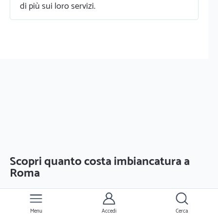
di più sui loro servizi.
Scopri quanto costa imbiancatura a
Roma
Monitoriamo sempre i prezzi di mercato per fornirti
un'anteprima dei costi
Menu
Accedi
Cerca