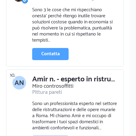
Fabbro
Falegname
Elettricista
Sono 3 le cose che mi rispecchiano
Opere murarie
Pittura pareti
onesta’ perché ritengo inutile trovare
Pittura murale e ornamentale
soluzioni costose quando in economia si
Idraulico
può risolvere la problematica, puntualità
Riparazione elettrodomestici e tv
nel momento in cui si rispettano le
tempisti…
Contatta
10.
Amir n. - esperto in ristrutturazioni e opere murarie a roma
Miro controsoffitti
Pittura pareti
Sono un professionista esperto nel settore
delle ristrutturazioni e delle opere murarie
a Roma. Mi chiamo Amir e mi occupo di
trasformare i tuoi spazi domestici in
ambienti confortevoli e funzionali.…