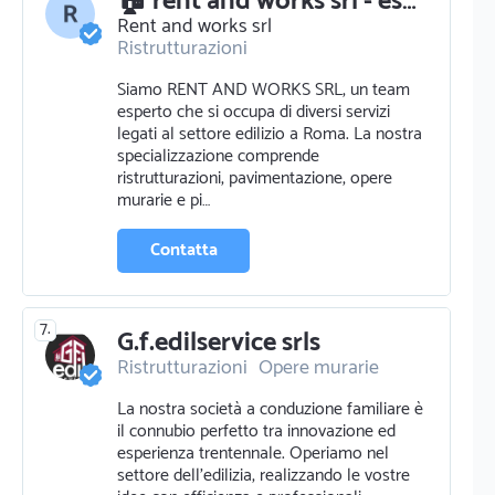
🏠 rent and works srl - esperti in edilizia e ristrutturazioni a roma
Rent and works srl
Ristrutturazioni
Pavimentazione e parquettista
Siamo RENT AND WORKS SRL, un team
Edilizia
Opere murarie
esperto che si occupa di diversi servizi
Pittura pareti
legati al settore edilizio a Roma. La nostra
specializzazione comprende
ristrutturazioni, pavimentazione, opere
murarie e pi…
Contatta
7.
G.f.edilservice srls
Ristrutturazioni
Opere murarie
Pittura pareti
La nostra società a conduzione familiare è
Pittura murale e ornamentale
il connubio perfetto tra innovazione ed
Traslochi
esperienza trentennale. Operiamo nel
settore dell'edilizia, realizzando le vostre