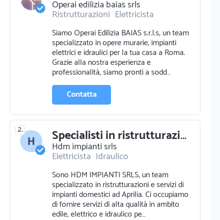
Operai edilizia baias srls
Ristrutturazioni
Elettricista
Pavimentazione e parquettista
Siamo Operai Edilizia BAIAS s.r.l.s, un team
Cemento e calcestruzzo
Fabbro
specializzato in opere murarie, impianti
Pittura pareti
elettrici e idraulici per la tua casa a Roma.
Pittura murale e ornamentale
Grazie alla nostra esperienza e
Opere murarie
Idraulico
Edilizia
professionalità, siamo pronti a sodd…
Impermeabilizzazione
Protezione antincendio
Piastrellista
Contatta
2.
Specialisti in ristrutturazioni e impianti domestici - hdm impianti srls
Hdm impianti srls
Elettricista
Idraulico
Ristrutturazioni
Sono HDM IMPIANTI SRLS, un team
specializzato in ristrutturazioni e servizi di
impianti domestici ad Aprilia. Ci occupiamo
di fornire servizi di alta qualità in ambito
edile, elettrico e idraulico pe…