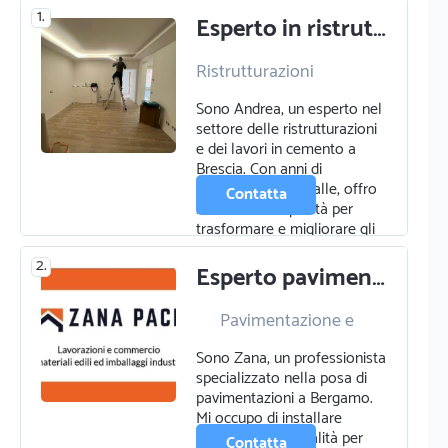
1.
Esperto in ristrutturazioni e lavori in cemento a brescia
Ristrutturazioni
Cemento e calcestruzzo
Sono Andrea, un esperto nel
Edilizia
settore delle ristrutturazioni
Pittura murale e
e dei lavori in cemento a
ornamentale
Brescia. Con anni di
Pavimentazione e
esperienza alle spalle, offro
parquettista
Contatta
servizi di alta qualità per
trasformare e migliorare gli
ambien…
2.
Esperto pavimentazioni a bergamo
Pavimentazione e
parquettista
Sono Zana, un professionista
Cemento e calcestruzzo
specializzato nella posa di
pavimentazioni a Bergamo.
Mi occupo di installare
parquet di alta qualità per
Contatta