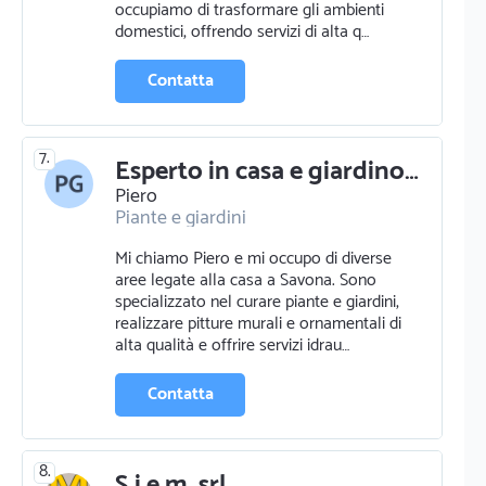
occupiamo di trasformare gli ambienti
Piscine
Edilizia
domestici, offrendo servizi di alta q…
Impermeabilizzazione
Pulizie
Contatta
7.
Esperto in casa e giardino a savona - piero g.
Piero
Piante e giardini
Pittura murale e ornamentale
Mi chiamo Piero e mi occupo di diverse
Idraulico
aree legate alla casa a Savona. Sono
specializzato nel curare piante e giardini,
realizzare pitture murali e ornamentali di
alta qualità e offrire servizi idrau…
Contatta
8.
S.i.e.m. srl