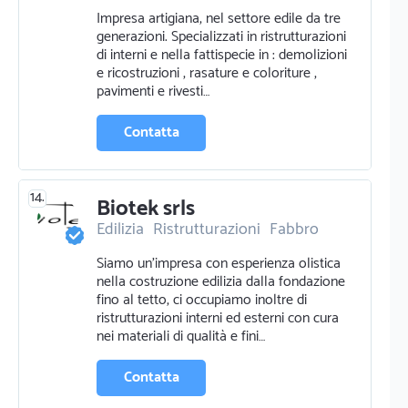
Pavimentazione e parquettista
Impresa artigiana, nel settore edile da tre
Opere murarie
Edilizia
generazioni. Specializzati in ristrutturazioni
di interni e nella fattispecie in : demolizioni
e ricostruzioni , rasature e coloriture ,
pavimenti e rivesti…
Contatta
14.
Biotek srls
Edilizia
Ristrutturazioni
Fabbro
Piscine
Cemento e calcestruzzo
Siamo un'impresa con esperienza olistica
Energia rinnovabile
nella costruzione edilizia dalla fondazione
fino al tetto, ci occupiamo inoltre di
ristrutturazioni interni ed esterni con cura
nei materiali di qualità e fini…
Contatta