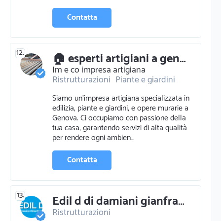
Contatta
12.
🏠 esperti artigiani a genova per la tua casa e il tuo giardino 🌿
Im e co impresa artigiana
Ristrutturazioni
Piante e giardini
Progettazione e pratiche edilizie
Siamo un'impresa artigiana specializzata in
Pavimentazione e parquettista
edilizia, piante e giardini, e opere murarie a
Opere murarie
Edilizia
Piastrellista
Genova. Ci occupiamo con passione della
tua casa, garantendo servizi di alta qualità
per rendere ogni ambien…
Contatta
13.
Edil d di damiani gianfranco
Ristrutturazioni