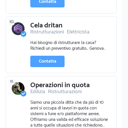
Contatta
10.
Cela dritan
Ristrutturazioni
Elettricista
Pavimentazione e parquettista
Hai bisogno di ristrutturare la casa?
Cemento e calcestruzzo
Richiedi un preventivo gratuito.. Genova…
Opere murarie
Pittura pareti
Pittura murale e ornamentale
Idraulico
Arredamenti
Edilizia
Contatta
Traslochi
Piastrellista
11.
Operazioni in quota
Edilizia
Ristrutturazioni
Piante e giardini
Fabbro
Siamo una piccola ditta che da più di 10
Riparazione elettrodomestici e tv
anni si occupa di lavori in quota con
sistemi a fune e/o piattaforme aeree.
Offriamo una valida ed efficace soluzione
a tutte quelle situazioni che richiedono…