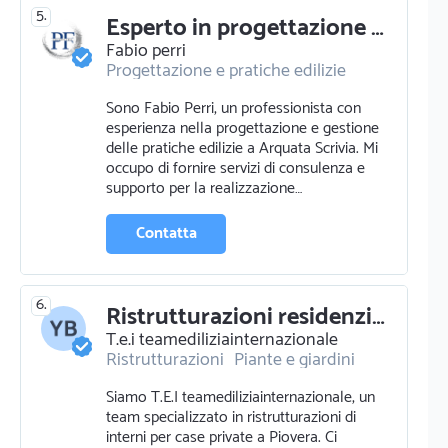
5.
Esperto in progettazione e pratiche edilizie a arquata scrivia
Fabio perri
Progettazione e pratiche edilizie
Servizi informatici e riparazioni
Sono Fabio Perri, un professionista con
Ristrutturazioni
esperienza nella progettazione e gestione
delle pratiche edilizie a Arquata Scrivia. Mi
occupo di fornire servizi di consulenza e
supporto per la realizzazione…
Contatta
6.
Ristrutturazioni residenziali con t.e.i teamediliziainternazionale
T.e.i teamediliziainternazionale
Ristrutturazioni
Piante e giardini
Fabbro
Siamo T.E.I teamediliziainternazionale, un
Pavimentazione e parquettista
team specializzato in ristrutturazioni di
Cemento e calcestruzzo
interni per case private a Piovera. Ci
Disinfestazione
Pulizie domestiche