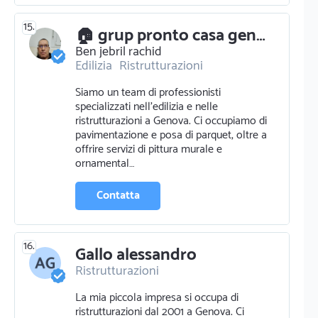
15.
🏠 grup pronto casa genova 🏠
Ben jebril rachid
Edilizia
Ristrutturazioni
Pavimentazione e parquettista
Siamo un team di professionisti
Pittura murale e ornamentale
specializzati nell'edilizia e nelle
Cemento e calcestruzzo
ristrutturazioni a Genova. Ci occupiamo di
pavimentazione e posa di parquet, oltre a
offrire servizi di pittura murale e
ornamental…
Contatta
16.
Gallo alessandro
Ristrutturazioni
La mia piccola impresa si occupa di
ristrutturazioni dal 2001 a Genova. Ci