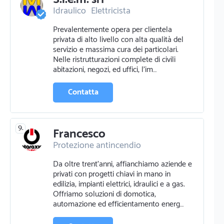
Idraulico
Elettricista
Certificazioni energetiche
Prevalentemente opera per clientela
privata di alto livello con alta qualità del
servizio e massima cura dei particolari.
Nelle ristrutturazioni complete di civili
abitazioni, negozi, ed uffici, l'im…
Contatta
9.
Francesco
Protezione antincendio
Riparazione elettrodomestici e tv
Da oltre trent’anni, affianchiamo aziende e
Certificazioni energetiche
privati con progetti chiavi in mano in
Ristrutturazioni
Elettricista
edilizia, impianti elettrici, idraulici e a gas.
Offriamo soluzioni di domotica,
automazione ed efficientamento energ…