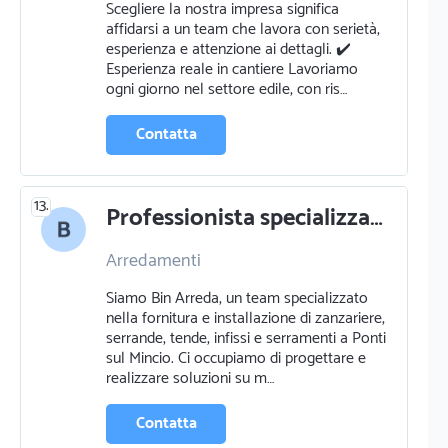
Scegliere la nostra impresa significa
affidarsi a un team che lavora con serietà,
esperienza e attenzione ai dettagli. ✔️
Esperienza reale in cantiere Lavoriamo
ogni giorno nel settore edile, con ris…
Contatta
13.
Professionista specializzato in arredamenti a broni
Arredamenti
Zanzariere serrande e tende
Siamo Bin Arreda, un team specializzato
Infissi e serramenti
nella fornitura e installazione di zanzariere,
serrande, tende, infissi e serramenti a Ponti
sul Mincio. Ci occupiamo di progettare e
realizzare soluzioni su m…
Contatta