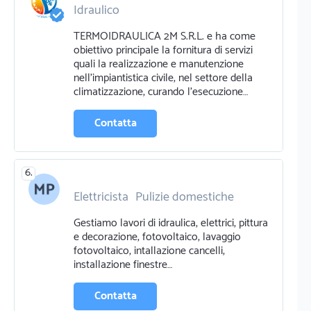
Idraulico
TERMOIDRAULICA 2M S.R.L. e ha come
obiettivo principale la fornitura di servizi
quali la realizzazione e manutenzione
nell’impiantistica civile, nel settore della
climatizzazione, curando l’esecuzione…
Contatta
6.
Elettricista
Pulizie domestiche
Idraulico
Pulizie
Gestiamo lavori di idraulica, elettrici, pittura
Energia rinnovabile
e decorazione, fotovoltaico, lavaggio
fotovoltaico, intallazione cancelli,
installazione finestre…
Contatta