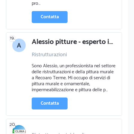
pro…
Contatta
19.
Alessio pitture - esperto in ristrutturazioni e pittura murale a recoaro terme
Ristrutturazioni
Impermeabilizzazione
Sono Alessio, un professionista nel settore
Pittura murale e ornamentale
delle ristrutturazioni e della pittura murale
Pittura pareti
a Recoaro Terme. Mi occupo di servizi di
pittura murale e ornamentale,
impermeabilizzazione e pittura delle p…
Contatta
20.