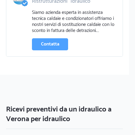
Ristrutturazioni
Idraulico
Elettricista
Siamo azienda esperta in assistenza
Riparazione elettrodomestici e tv
tecnica caldaie e condizionatori offriamo i
Servizi informatici e riparazioni
nostri servizi di sostituzione caldaie con lo
sconto in fattura delle detrazioni.…
Contatta
Ricevi preventivi da un idraulico a
Verona per idraulico