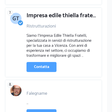
7.
Impresa edile thiella fratelli - servizi di ristrutturazione a vicenza
Ristrutturazioni
Siamo l'Impresa Edile Thiella Fratelli,
specializzata in servizi di ristrutturazione
per la tua casa a Vicenza. Con anni di
esperienza nel settore, ci occupiamo di
trasformare e migliorare gli spazi …
Contatta
8.
Falegname
Pavimentazione e parquettista
…
Pittura pareti
Idraulico