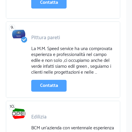
Contatta
9.
Pittura pareti
Cemento e calcestruzzo
Edilizia
La M.M. Speed service ha una comprovata
Idraulico
Impermeabilizzazione
esperienza e professionalità nel campo
edile e non solo ,ci occupiamo anche del
verde infatti siamo edil green , seguiamo i
clienti nelle progettazioni e nelle …
Contatta
10.
Edilizia
BCM un’azienda con ventennale esperienza