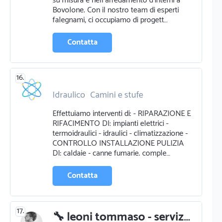
su misura e nell'arredamento d'interni a
Bovolone. Con il nostro team di esperti
falegnami, ci occupiamo di progett…
Contatta
16.
Idraulico
Camini e stufe
Elettricista
Effettuiamo interventi di: - RIPARAZIONE E
Certificazioni energetiche
RIFACIMENTO DI: impianti elettrici -
termoidraulici - idraulici - climatizzazione -
CONTROLLO INSTALLAZIONE PULIZIA
DI: caldaie - canne fumarie. comple…
Contatta
17.
🔧 leoni tommaso - servizi idraulici a castelnuovo del garda