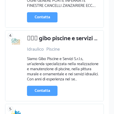
OGNI GENERE PORTE INFERRIATE
FINESTRE CANCELLI ZANZARIERE ECC..…
Contatta
4.
🏊🏼‍♂️ gibo piscine e servizi s.r.l.s - esperti in piscine, pittura murale e servizi idraulici 🏠
Idraulico
Piscine
Pittura murale e ornamentale
Siamo Gibo Piscine e Servizi S.r.l.s,
un'azienda specializzata nella realizzazione
e manutenzione di piscine, nella pittura
murale e ornamentale e nei servizi idraulici.
Con anni di esperienza nel se…
Contatta
5.