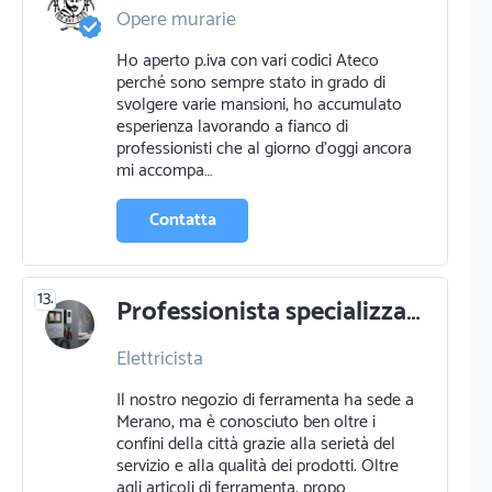
Opere murarie
Zanzariere serrande e tende
Ho aperto p.iva con vari codici Ateco
Ristrutturazioni
Elettricista
perché sono sempre stato in grado di
Pittura pareti
svolgere varie mansioni, ho accumulato
esperienza lavorando a fianco di
professionisti che al giorno d'oggi ancora
mi accompa…
Contatta
13.
Professionista specializzato in elettricista a merano
Elettricista
Il nostro negozio di ferramenta ha sede a
Merano, ma è conosciuto ben oltre i
confini della città grazie alla serietà del
servizio e alla qualità dei prodotti. Oltre
agli articoli di ferramenta, propo…