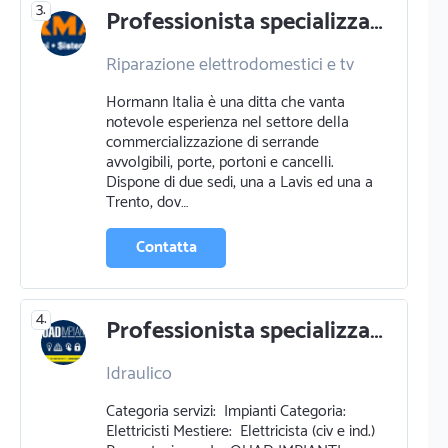
3.
Professionista specializzato in riparazione elettrodomestici e tv a lavis
Riparazione elettrodomestici e tv
Domotica
Hormann Italia è una ditta che vanta
Sistemi di antifurti e
notevole esperienza nel settore della
videosorveglianza
commercializzazione di serrande
Elettricista
Energia rinnovabile
avvolgibili, porte, portoni e cancelli.
Dispone di due sedi, una a Lavis ed una a
Trento, dov…
Contatta
4.
Professionista specializzato in idraulico a trento
Idraulico
Categoria servizi: Impianti Categoria:
Elettricisti Mestiere: Elettricista (civ e ind.)