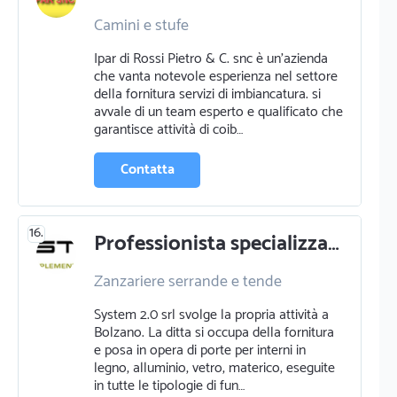
Camini e stufe
Progettazione e pratiche edilizie
Ipar di Rossi Pietro & C. snc è un'azienda
Piastrellista
Ristrutturazioni
che vanta notevole esperienza nel settore
della fornitura servizi di imbiancatura. si
avvale di un team esperto e qualificato che
garantisce attività di coib…
Contatta
16.
Professionista specializzato in zanzariere serrande e tende a bolzano
Zanzariere serrande e tende
Infissi e serramenti
Vetrai
System 2.0 srl svolge la propria attività a
Falegname
Arredamenti
Bolzano. La ditta si occupa della fornitura
Serrature e chiavi
e posa in opera di porte per interni in
legno, alluminio, vetro, materico, eseguite
in tutte le tipologie di fun…