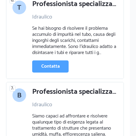
6.
Professionista specializzato in idraulico a 38032 canazei / cianacei
Idraulico
Se hai bisogno di risolvere il problema
accumulo di impurità nel tubo, causa degli
ingorghi degli scarichi, contattami
immediatamente. Sono l'idraulico adatto a
disintasare i tubi e riparare tutti i g…
Contatta
7.
Professionista specializzato in idraulico a 38031 campitello / ciampedel
Idraulico
Siamo capaci ad affrontare e risolvere
qualunque tipo di esigenza legata al
trattamento di strutture che presentano
umidità, muffa, efflorescenza saliena.